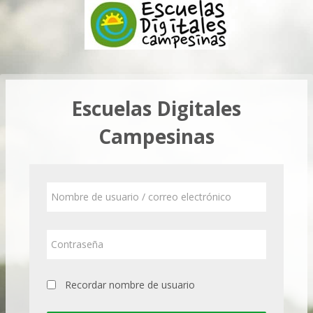
Salta
al
contenido
principal
Escuelas Digitales
Campesinas
Saltar
Nombre
a
de
creación
usuario
de
/
Contraseña
una
correo
electrónico
nueva
cuenta
Recordar nombre de usuario