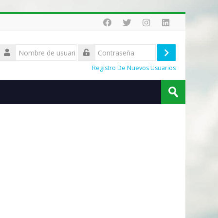
Nombre
de
Acceder
Contraseña
usuario
Registro De Nuevos Usuarios
Búsqueda
Enviar