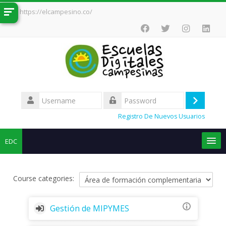
Skip
https://elcampesino.co/
to
main
content
Username
Log
Password
Registro De Nuevos Usuarios
in
EDC
English ‎(en)‎
Course categories:
Search
Sub
Gestión de MIPYMES